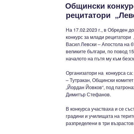
Общински конкур
НА
рецитатори „Левс
На 17.02.2023 г., в Обреден д
конкурс за млади рецитатори „
Васил Левски – Апостола на б
великите българи, по повод 1
началото на пътя му към безс
Организатори на конкурса са:
– Тутракан, Общински комитет
„Йордан Йовков“, под патрона
Димитър Стефанов.
В конкурса участваха и се със
градини и училищата на терит
разпределени в три възрастов