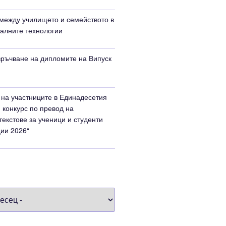
между училището и семейството в
талните технологии
ръчване на дипломите на Випуск
на участниците в Единадесетия
конкурс по превод на
текстове за ученици и студенти
ии 2026“