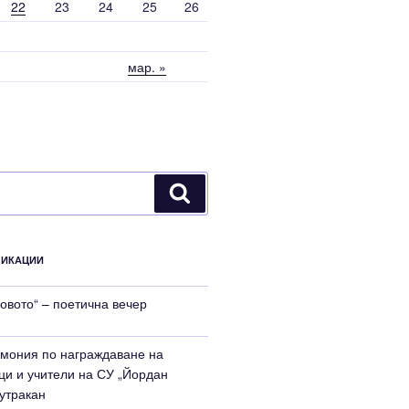
22
23
24
25
26
мар. »
Търсене
ЛИКАЦИИ
ловото“ – поетична вечер
мония по награждаване на
ци и учители на СУ „Йордан
Тутракан