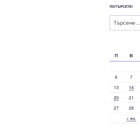
ПОТЪРСЕТЕ!
Търсене
за:
П
В
6
7
13
14
20
21
27
28
« ян.