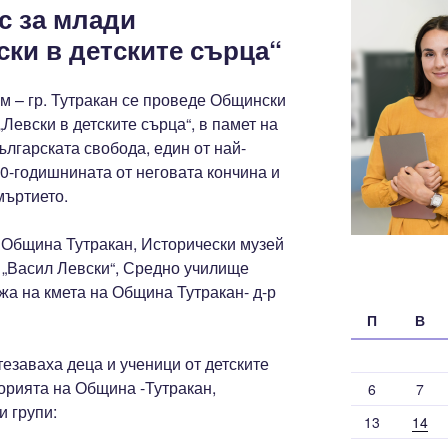
с за млади
ки в детските сърца“
ом – гр. Тутракан се проведе Общински
Левски в детските сърца“, в памет на
ългарската свобода, един от най-
50-годишнината от неговата кончина и
мъртието.
 Община Тутракан, Исторически музей
 „Васил Левски“, Средно училище
жа на кмета на Община Тутракан- д-р
П
В
тезаваха деца и ученици от детските
орията на Община -Тутракан,
6
7
и групи:
13
14