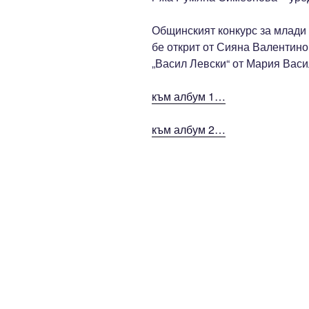
Общинският конкурс за млади 
бе открит от Сияна Валентин
„Васил Левски“ от Мария Васи
към албум 1…
към албум 2…