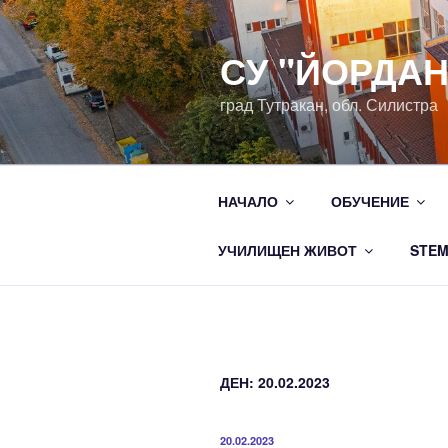
Напред
към
СУ "ЙОРДА
съдържанието
град Тутракан, обл. Силистра
НАЧАЛО
ОБУЧЕНИЕ
УЧИЛИЩЕН ЖИВОТ
STE
ДЕН: 20.02.2023
ПУБЛИКУВАНО
20.02.2023