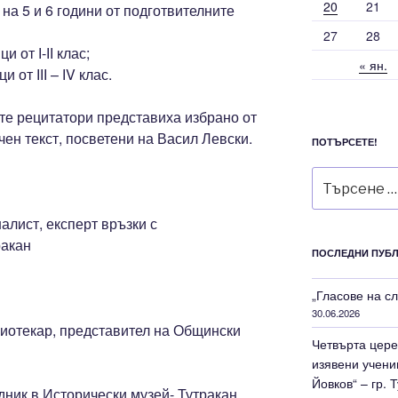
20
21
на 5 и 6 години от подготвителните
27
28
 от І-ІІ клас;
« ян.
 от ІІІ – ІV клас.
те рецитатори представиха избрано от
чен текст, посветени на Васил Левски.
ПОТЪРСЕТЕ!
Търсене
за:
алист, експерт връзки с
ракан
ПОСЛЕДНИ ПУБ
„Гласове на с
30.06.2026
лиотекар, представител на Общински
Четвърта цере
изявени учени
Йовков“ – гр. 
ник в Исторически музей- Тутракан.