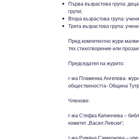
Първа възрастова група: деца 
групи;
Втора възрастова група: ученици
Трета възрастова група: ученици
Пред компетентно жури малки
тях стихотворение или прозаи
Председател на журито:
г-жа Пламенка Ангелова- журн
обществеността- Община Тут
Членове:
г-жа Стефка Капинчева – биб
комитет „Васил Левски“;
г-жа Румяна Симеонова – уред