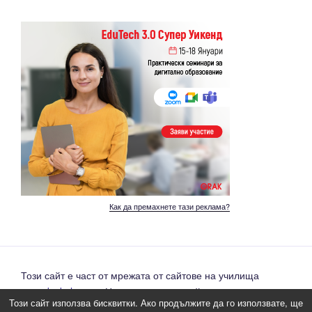
Как да премахнете тази реклама?
Този сайт е част от мрежата от сайтове на училища
www.daskalo.com
. Направете и вие сайт на вашето
Този сайт използва бисквитки. Ако продължите да го използвате, ще
училище напълно безплатно.