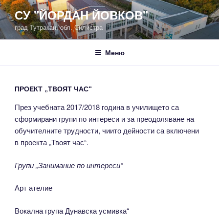
Напред
СУ "ЙОРДАН ЙОВКОВ"
към
град Тутракан, обл. Силистра
съдържанието
Меню
ПРОЕКТ „ТВОЯТ ЧАС“
През учебната 2017/2018 година в училището са
сформирани групи по интереси и за преодоляване на
обучителните трудности, чиито дейности са включени
в проекта „Твоят час“.
Групи „Занимание по интереси“
Арт ателие
Вокална група Дунавска усмивка“