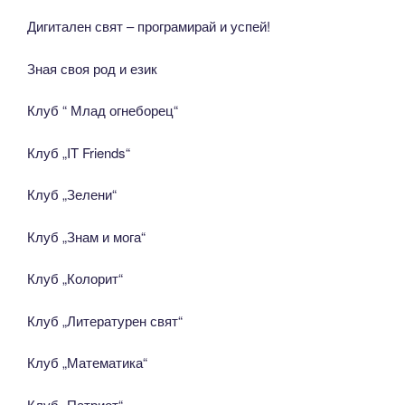
Дигитален свят – програмирай и успей!
Зная своя род и език
Клуб “ Млад огнеборец“
Клуб „IT Friends“
Клуб „Зелени“
Клуб „Знам и мога“
Клуб „Колорит“
Клуб „Литературен свят“
Клуб „Математика“
Клуб „Патриот“