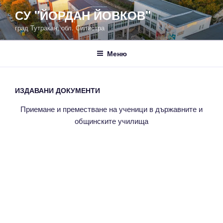
Напред
СУ "ЙОРДАН ЙОВКОВ"
към
град Тутракан, обл. Силистра
съдържанието
Меню
ИЗДАВАНИ ДОКУМЕНТИ
Приемане и преместване на ученици в държавните и
общинските училища