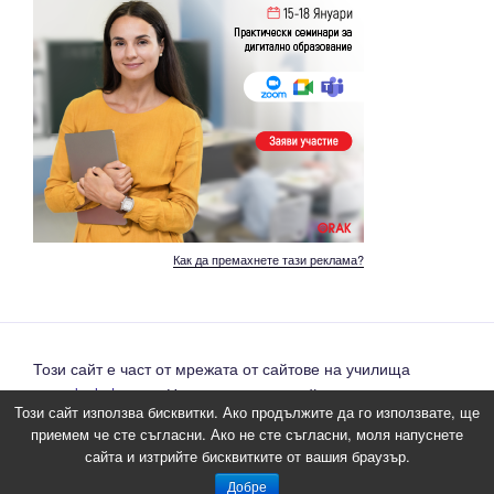
Как да премахнете тази реклама?
Този сайт е част от мрежата от сайтове на училища
www.daskalo.com
. Направете и вие сайт на вашето
Този сайт използва бисквитки. Ако продължите да го използвате, ще
училище напълно безплатно.
приемем че сте съгласни. Ако не сте съгласни, моля напуснете
сайта и изтрийте бисквитките от вашия браузър.
Създаден с WordPress
Добре