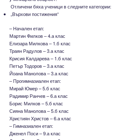
Отличени бяха ученици в следните категории:
„Върхови постижения“
–
Начален етап:
Мартин Филков – 4.а клас
Елизара Милкова – 1.б клас
Траян Радулов – 3.а клас
Крисия Калдарева – 1.б клас
Петър Тодоров – 3.а клас
Йоана Манолова – 3.а клас
–
Прогимназиален етап:
Мирай Юмер – 5.б клас
Радимир Ранчев – 6.а клас
Борис Милков – 5.б клас
Сияна Манолова – 5.б клас
Християн Христов – 6.а клас
–
Гимназиален етап:
Дженел Поси – 9.а клас