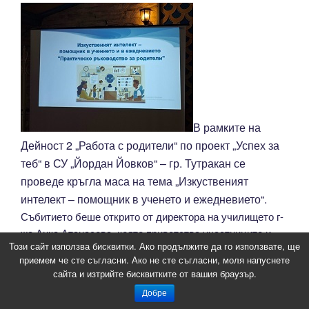
В рамките на
Дейност 2 „Работа с родители“ по проект „Успех за
теб“ в СУ „Йордан Йовков“ – гр. Тутракан се
проведе кръгла маса на тема „Изкуственият
интелект – помощник в ученето и ежедневието“.
Събитието беше открито от директора на училището г-
жа Анка Атанасова, която приветства участниците и
Този сайт използва бисквитки. Ако продължите да го използвате, ще
подчерта значението на доброто сътрудничество
приемем че сте съгласни. Ако не сте съгласни, моля напуснете
между училището и семейството в подкрепа на
сайта и изтрийте бисквитките от вашия браузър.
успешното развитие на учениците.
Добре
Интересната и актуална тема беше представена от г-