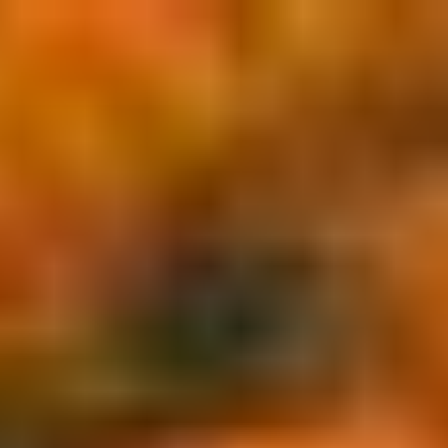
Напред
към
съдържанието