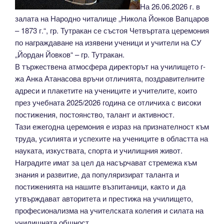
На 26.06.2026 г. в
залата на Народно читалище „Никола Йонков Вапцаров
– 1873 г.“, гр. Тутракан се състоя Четвъртата церемония
по награждаване на изявени ученици и учители на СУ
„Йордан Йовков“ – гр. Тутракан.
В тържествена атмосфера директорът на училището г-
жа Анка Атанасова връчи отличията, поздравителните
адреси и плакетите на учениците и учителите, които
през учебната 2025/2026 година се отличиха с високи
постижения, постоянство, талант и активност.
Тази ежегодна церемония е израз на признателност към
труда, усилията и успехите на учениците в областта на
науката, изкуствата, спорта и училищния живот.
Наградите имат за цел да насърчават стремежа към
знания и развитие, да популяризират таланта и
постиженията на нашите възпитаници, както и да
утвърждават авторитета и престижа на училището,
професионализма на учителската колегия и силата на
училищната общност.