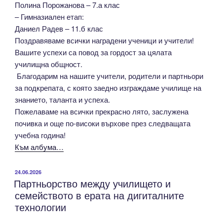
Полина Порожанова – 7.а клас
– Гимназиален етап:
Даниел Радев – 11.б клас
Поздравяваме всички наградени ученици и учители!
Вашите успехи са повод за гордост за цялата
училищна общност.
Благодарим на нашите учители, родители и партньори
за подкрепата, с която заедно изграждаме училище на
знанието, таланта и успеха.
Пожелаваме на всички прекрасно лято, заслужена
почивка и още по-високи върхове през следващата
учебна година!
Към албума…
ПУБЛИКУВАНО
24.06.2026
Партньорство между училището и
НА
семейството в ерата на дигиталните
технологии