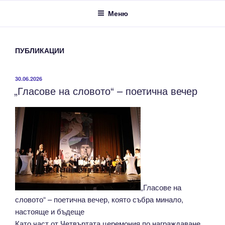
Меню
ПУБЛИКАЦИИ
ПУБЛИКУВАНО
30.06.2026
„Гласове на словото“ – поетична вечер
НА
„Гласове на
словото“ – поетична вечер, която събра минало,
настояще и бъдеще
Като част от Четвъртата церемония по награждаване