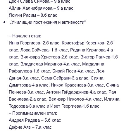
Деси Слава Симова – 9.а клас
Айлин Халиибрямова – 9.а клас
Ясмин Расим – 8.б клас
„Училищни постижения и активности“
– Начален етап:
Инна Георгиева- 2.б клас, Кристофър Коренков- 2.б
клас, Лора Бойчева- 1.б клас, Радина Кирилова-4.а
клас, Вилизара Христова-2.б клас, Виктор Ранчев-1.б
клас, Владислав Маринов-4.а клас, Магдалина
Рафаилова-1.б клас, Бирай Поси-4.а клас, Лея-
Даная-3.а клас, Сема Сейрани-3.а клас, Сияна
Димитрова-4.а клас, Никол Красенова-3.а клас, Сияна
Пенчева-3.а клас, Антони Гайдарджиев-4.а клас, Рая
Василева-2.а клас, Велизар Николов-4.а клас, Илияна
Тодорова-3.а клас и Ивет Георгиева-1.б клас.
–
Прогимназиален етап:
Андрея Радева – 5.б клас
Дефне Аяз – 7.а клас