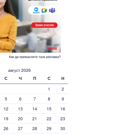
Как да премахнете тази реклама?
август 2026
С
Ч
П
С
Н
1
2
5
6
7
8
9
12
13
14
15
16
19
20
21
22
23
26
27
28
29
30