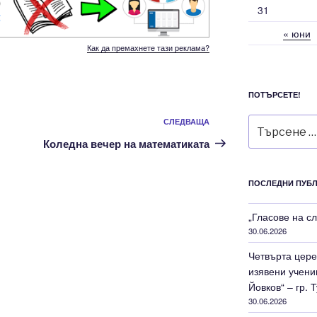
31
« юни
Как да премахнете тази реклама?
ПОТЪРСЕТЕ!
Търсене
СЛЕДВАЩА
Следваща
за:
публикация
Коледна вечер на математиката
ПОСЛЕДНИ ПУБ
„Гласове на с
30.06.2026
Четвърта цере
изявени учени
Йовков“ – гр. 
30.06.2026