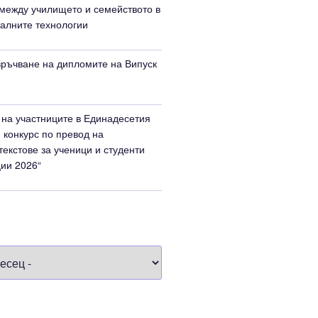
между училището и семейството в
талните технологии
ръчване на дипломите на Випуск
на участниците в Единадесетия
конкурс по превод на
текстове за ученици и студенти
ии 2026“