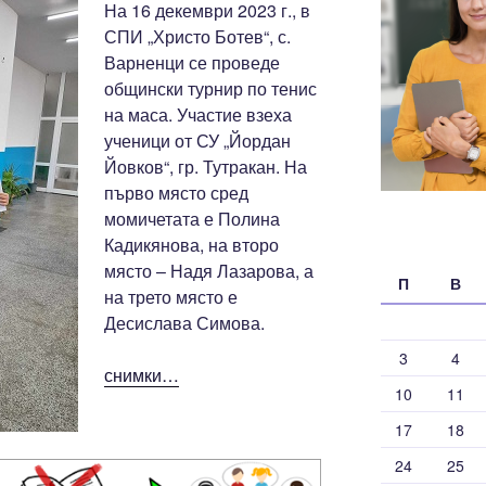
На 16 декември 2023 г., в
СПИ „Христо Ботев“, с.
Варненци се проведе
общински турнир по тенис
на маса. Участие взеха
ученици от СУ „Йордан
Йовков“, гр. Тутракан. На
първо място сред
момичетата е Полина
Кадикянова, на второ
място – Надя Лазарова, а
П
В
на трето място е
Десислава Симова.
3
4
снимки…
10
11
17
18
24
25