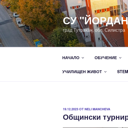
Напред
към
СУ "ЙОРДА
съдържанието
град Тутракан, обл. Силистра
НАЧАЛО
ОБУЧЕНИЕ
УЧИЛИЩЕН ЖИВОТ
STE
ПУБЛИКУВАНО
19.12.2023
ОТ
NELI MANCHEVA
Общински турнир 
НА