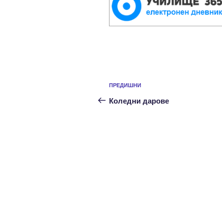
Навигация
Предишна
ПРЕДИШНИ
публикация
Коледни дарове