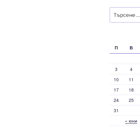
Търсене
за:
П
В
3
4
10
11
17
18
24
25
31
« юни