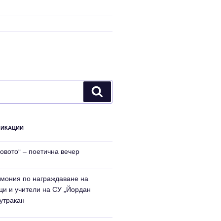
Търсене
ЛИКАЦИИ
ловото“ – поетична вечер
мония по награждаване на
ци и учители на СУ „Йордан
Тутракан