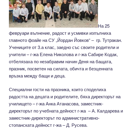
На 25
февруари вълнение, радост и усмивки изпълниха
главното фоайе на СУ „Йордан Йовков“ – гр. Тутракан.
Учениците от 3.а клас, заедно със своите родители и
учители – г-жа Елена Николова и г-жа Сабире Кодак,
отбелязаха по незабравим начин Деня на бащата,
празник, посветен на силата, обичта и безценната
връзка между бащи и деца.
Специални гости на празника, които споделиха
радостта на децата и родителите, бяха директорът на
училището – г-жа Анка Атанасова, заместник-
директорът по учебната дейност г-жа – А. Калдарева и
заместник-директорът по административно-
стопанската дейност г-жа – Д. Русева.