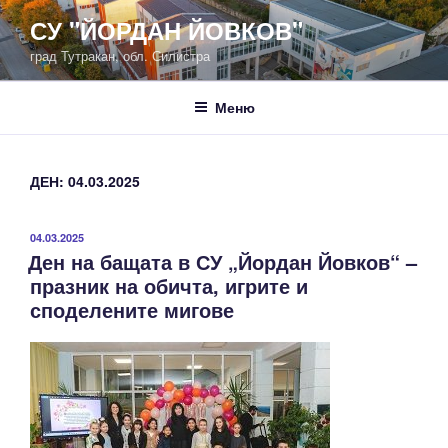
Напред
СУ "ЙОРДАН ЙОВКОВ"
към
град Тутракан, обл. Силистра
съдържанието
Меню
ДЕН: 04.03.2025
ПУБЛИКУВАНО
04.03.2025
Ден на бащата в СУ „Йордан Йовков“ –
НА
празник на обичта, игрите и
споделените мигове