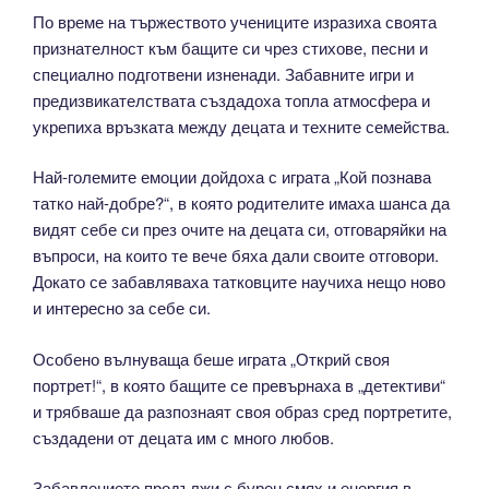
По време на тържеството учениците изразиха своята
признателност към бащите си чрез стихове, песни и
специално подготвени изненади. Забавните игри и
предизвикателствата създадоха топла атмосфера и
укрепиха връзката между децата и техните семейства.
Най-големите емоции дойдоха с играта „Кой познава
татко най-добре?“, в която родителите имаха шанса да
видят себе си през очите на децата си, отговаряйки на
въпроси, на които те вече бяха дали своите отговори.
Докато се забавляваха татковците научиха нещо ново
и интересно за себе си.
Особено вълнуваща беше играта „Открий своя
портрет!“, в която бащите се превърнаха в „детективи“
и трябваше да разпознаят своя образ сред портретите,
създадени от децата им с много любов.
Забавлението продължи с бурен смях и енергия в