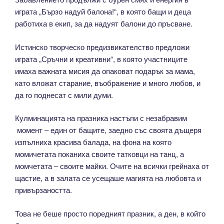
играта „Бързо надуй балона!“, в която бащи и деца
работиха в екип, за да надуят балони до пръсване.
Истинско творческо предизвикателство предложи
играта „Сръчни и креативни“, в която участниците
имаха важната мисия да опаковат подарък за мама,
като вложат старание, въображение и много любов, и
да го поднесат с мили думи.
Кулминацията на празника настъпи с незабравим
момент – един от бащите, заедно със своята дъщеря
изпълниха красива балада, на фона на която
момичетата поканиха своите татковци на танц, а
момчетата – своите майки. Очите на всички грейнаха от
щастие, а в залата се усещаше магията на любовта и
привързаността.
Това не беше просто поредният празник, а ден, в който